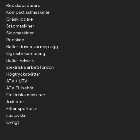
Redskapsbärare
Kompaktlastmaskiner
Gräsklippare
Städmaskiner
Skurmaskiner
Redskap
Batteridrivna värmeplagg
Ogräsbekämpning
Batteri-elverk
Elektriska arbetsfordon
Högtryckstvättar
ATV / UTV
ATV Tillbehör
Elektriska maskiner
Traktorer
Eltransportbilar
Lastcyklar
Övr
igt