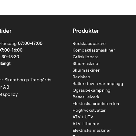
ider
Produkter
-Torsdag
07:00-17:00
Redskapsbärare
07:00-16:00
Kompaktlastmaskiner
2:30-13:30
Gräsklippare
Stängt
Städmaskiner
Skurmaskiner
Redskap
kor Skaraborgs Trädgårds
Batteridrivna värmeplagg
r AB
Ogräsbekämpning
etspolicy
Batteri-elverk
Elektriska arbetsfordon
Högtryckstvättar
ATV / UTV
ATV Tillbehör
Elektriska maskiner