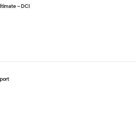
ltimate – DCI
port