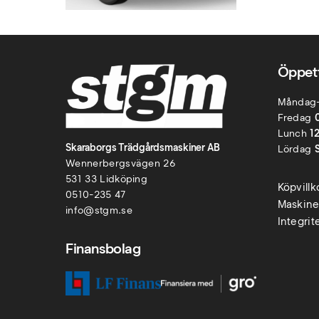
Öppett
Måndag
Fredag
Lunch
1
Skaraborgs Trädgårdsmaskiner AB
Lördag
Wennerbergsvägen 26
531 33 Lidköping
Köpvill
0510-235 47
Maskine
info@stgm.se
Integrit
Finansbolag