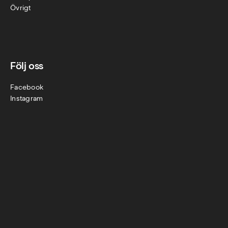
Övr
igt
Följ oss
Facebook
Instagram