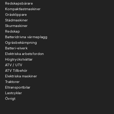
Redskapsbärare
Kompaktlastmaskiner
Gräsklippare
Städmaskiner
Skurmaskiner
Redskap
Batteridrivna värmeplagg
Ogräsbekämpning
Batteri-elverk
Elektriska arbetsfordon
Högtryckstvättar
ATV / UTV
ATV Tillbehör
Elektriska maskiner
Traktorer
Eltransportbilar
Lastcyklar
Övr
igt