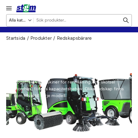
Startsida
Produkter
Redskapsbärare
Redskapsbärare
Högeffektiva maskiner för renhållning och skötsel
utomhus, för alla kapacitetsbehov. Olika redskap finns
som tillval till varje modell.