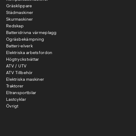
Gräsklippare
Städmaskiner
Skurmaskiner
Redskap
Batteridrivna värmeplagg
Ogräsbekämpning
Batteri-elverk
Elektriska arbetsfordon
Högtryckstvättar
ATV / UTV
ATV Tillbehör
Elektriska maskiner
Traktorer
Eltransportbilar
Lastcyklar
Övr
igt