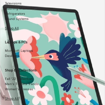
Televisions
Washing Machines
Refrigerators
Sound Systems
Shop All
Laptops & PCs
Microsoft Laptops
Desktops
Shop By Collections
Fall ’22 Collection
Men’s T-Shirts Trends
Women’s Dresses
Shop All