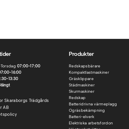
ider
Produkter
-Torsdag
07:00-17:00
Redskapsbärare
07:00-16:00
Kompaktlastmaskiner
2:30-13:30
Gräsklippare
Stängt
Städmaskiner
Skurmaskiner
Redskap
kor Skaraborgs Trädgårds
Batteridrivna värmeplagg
r AB
Ogräsbekämpning
etspolicy
Batteri-elverk
Elektriska arbetsfordon