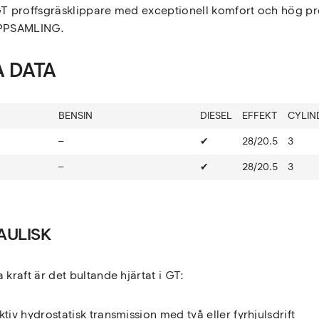
 GT proffsgräsklippare med exceptionell komfort och hög 
PPSAMLING.
A DATA
BENSIN
DIESEL
EFFEKT
CYLIN
–
✔
28/20.5
3
–
✔
28/20.5
3
AULISK
 kraft är det bultande hjärtat i GT:
tiv hydrostatisk transmission med två eller fyrhjulsdrift