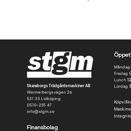
Öppett
Måndag
Fredag
Lunch
1
Skaraborgs Trädgårdsmaskiner AB
Lördag
Wennerbergsvägen 26
531 33 Lidköping
Köpvill
0510-235 47
Maskine
info@stgm.se
Integrit
Finansbolag