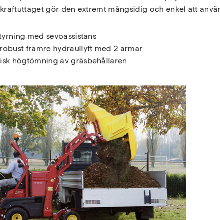
 kraftuttaget gör den extremt mångsidig och enkel att anv
styrning med sevoassistans
obust främre hydraullyft med 2 armar
isk högtömning av gräsbehållaren