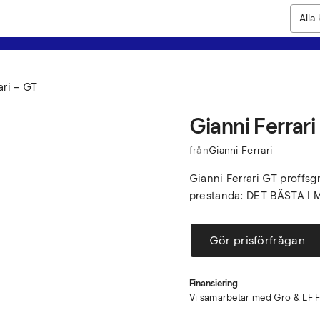
ari – GT
Gianni Ferrari
från
Gianni Ferrari
Gianni Ferrari GT proffs
prestanda: DET BÄSTA 
Gör prisförfrågan
Finansiering
Vi samarbetar med Gro & LF Fi