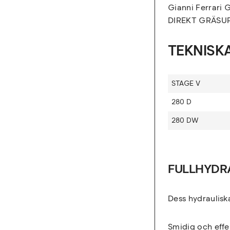
Gianni Ferrari
DIREKT GRÄSU
TEKNISK
STAGE V
280 D
280 DW
FULLHYDR
Dess hydrauliska
Smidig och effek