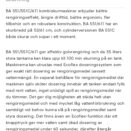
BA 551/551C/611 kombiskurmaskiner erbjuder bättre
rengöringseffekt, längre drifttid, bättre ergonomi, fler
tillbehör och en robustare konstruktion. BA 551/611 har en
skurbredd på 53/61 cm, och cylinderversionen BA 551C
både skurar och sopar i ett moment.
BA 551/551C/611 ger effektiv golvrengöring och de 55 liters
stora tankarna kan klara upp till 100 min skurning på en tank.
Maskinerna kan utrustas med Ecoflex doseringssystem som
ger exakt rätt dosering av rengöringsmedel oavsett
vattenmängd. En separat behållare för rengöringsmedlet där
maskinen själv sköter dosering innebär att tanken endast fylls
med rent vatten, inget onödigt spill av rengöringsmedel när
du tömmer. Det ger dig möjligheten att städa helt utan
rengöringsmedel och med mycket låg vattenförbrukning och
samtidigt vid behov kunna slå på rengöringsmedlet samt
styra dosering. Det finns även en Ecoflex-funktion där ett
knapptryck ger mer vatten samt ökad dosering av
rengöringsmedel under 60 sekunder, därefter återgår