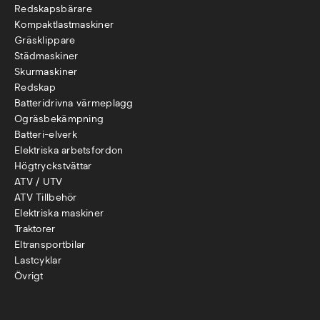
Redskapsbärare
Kompaktlastmaskiner
Gräsklippare
Städmaskiner
Skurmaskiner
Redskap
Batteridrivna värmeplagg
Ogräsbekämpning
Batteri-elverk
Elektriska arbetsfordon
Högtryckstvättar
ATV / UTV
ATV Tillbehör
Elektriska maskiner
Traktorer
Eltransportbilar
Lastcyklar
Övr
igt