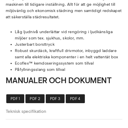
maskinen till tidigare inställning. Allt för att ge möjlighet till
miljövänlig och ekonomisk städning men samtidigt redskapet
att säkerställa städresultatet.
Låg ljudnivå underlättar vid rengöring i ljudkänsliga
miljöer som tex. sjukhus, skolor, mm.
Justerbart borsttryck
Robust skurdäck, kraftfull drivmotor, inbyggd laddare
samt alla elektriska komponenter i en helt vattentät box
Ecoflex™ kemdoseringssystem som tillval
Påfyllningsslang som tillval
MANUALER OCH DOKUMENT
PDF 1
PDF 2
PDF 3
PDF 4
Teknisk specifikation