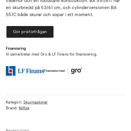
tillbehör och en robustare konstruktion. BA 551/611 har
en skurbredd på 53/61 cm, och cylinderversionen BA
551C både skurar och sopar i ett moment.
Gör prisförfrågan
Finansiering
Vi samarbetar med Gro & LF Finans för finansiering.
Kategori:
Skurmaskiner
Brand:
Nilfisk
Beskrivning