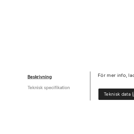
För mer info, l
Beskrivning
Teknisk specifikation
Teknisk data (