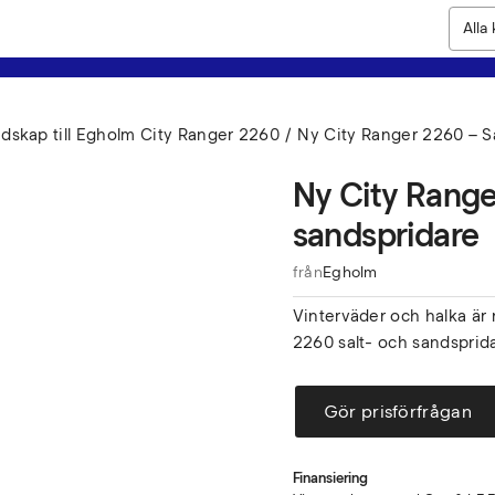
dskap till Egholm City Ranger 2260
Ny City Ranger 2260 – Sa
Ny City Range
sandspridare
från
Egholm
Vinterväder och halka är 
2260 salt- och sandsprid
Gör prisförfrågan
Finansiering