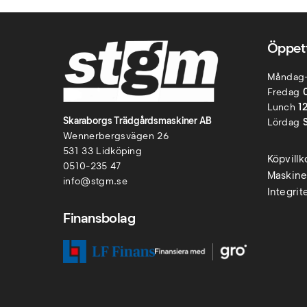
Öppett
Måndag
Fredag
Lunch
1
Skaraborgs Trädgårdsmaskiner AB
Lördag
Wennerbergsvägen 26
531 33 Lidköping
Köpvill
0510-235 47
Maskine
info@stgm.se
Integrit
Finansbolag