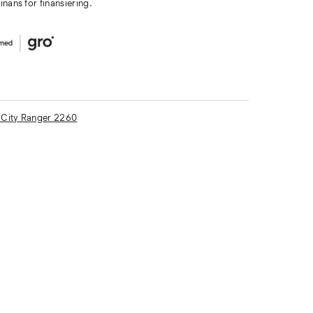
nans för finansiering.
m City Ranger 2260