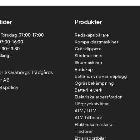
ider
Produkter
-Torsdag
07:00-17:00
Redskapsbärare
07:00-16:00
Kompaktlastmaskiner
2:30-13:30
Gräsklippare
Stängt
Städmaskiner
Skurmaskiner
Redskap
kor Skaraborgs Trädgårds
Batteridrivna värmeplagg
r AB
Ogräsbekämpning
etspolicy
Batteri-elverk
Elektriska arbetsfordon
Högtryckstvättar
ATV / UTV
ATV Tillbehör
Elektriska maskiner
Traktorer
Eltransportbilar