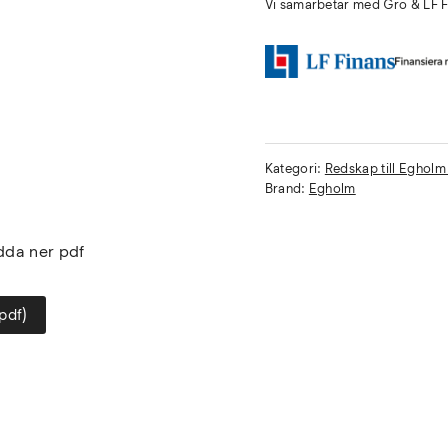
Vi samarbetar med Gro & LF Fi
Kategori:
Redskap till Eghol
Brand:
Egholm
adda ner pdf
pdf)