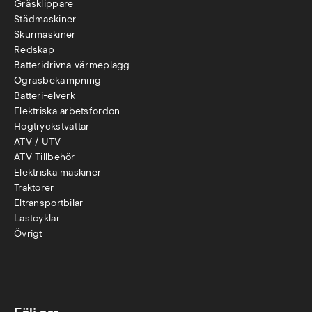
Gräsklippare
Städmaskiner
Skurmaskiner
Redskap
Batteridrivna värmeplagg
Ogräsbekämpning
Batteri-elverk
Elektriska arbetsfordon
Högtryckstvättar
ATV / UTV
ATV Tillbehör
Elektriska maskiner
Traktorer
Eltransportbilar
Lastcyklar
Övr
igt