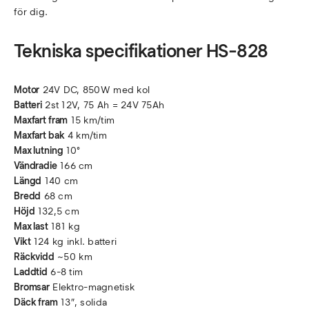
för dig.
Tekniska specifikationer HS-828
Motor
24V DC, 850W med kol
Batteri
2st 12V, 75 Ah = 24V 75Ah
Maxfart fram
15 km/tim
Maxfart bak
4 km/tim
Max lutning
10°
Vändradie
166 cm
Längd
140 cm
Bredd
68 cm
Höjd
132,5 cm
Max last
181 kg
Vikt
124 kg inkl. batteri
Räckvidd
~50 km
Laddtid
6-8 tim
Bromsar
Elektro-magnetisk
Däck fram
13″, solida