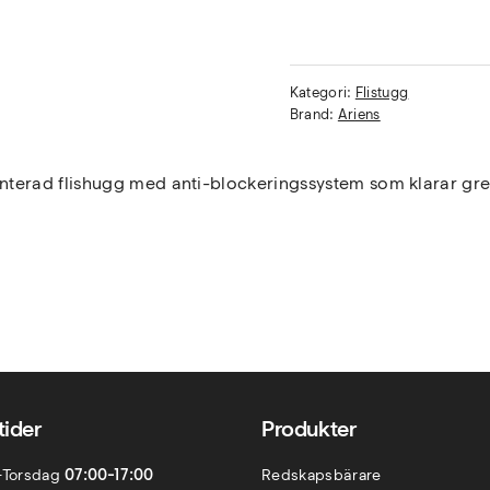
Kategori:
Flistugg
Brand:
Ariens
onterad flishugg med anti-blockeringssystem som klarar gre
ider
Produkter
-Torsdag
07:00-17:00
Redskapsbärare