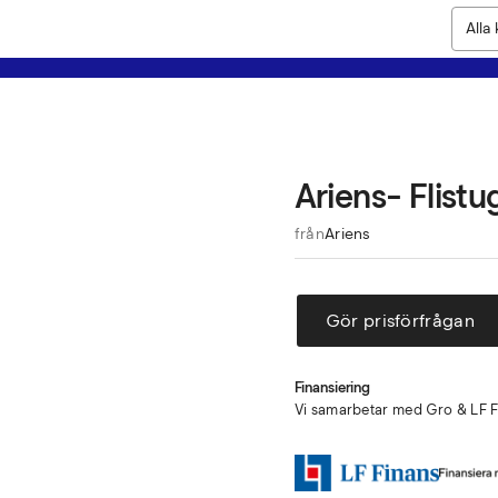
Ariens- Flistu
från
Ariens
Gör prisförfrågan
Finansiering
Vi samarbetar med Gro & LF Fi