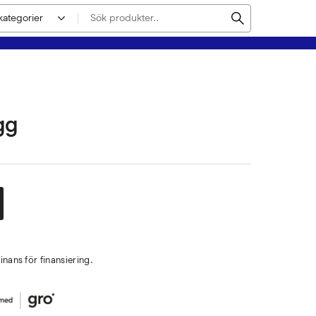
gg
nans för finansiering.