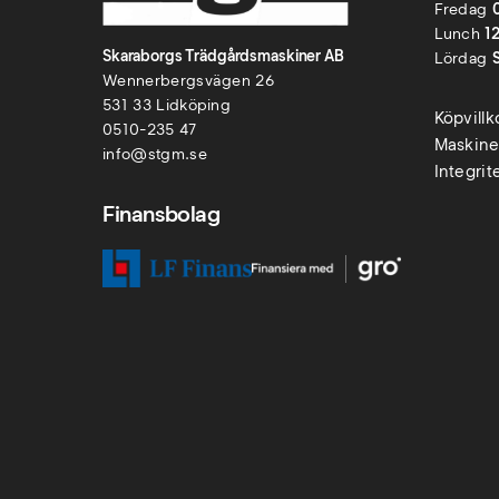
Fredag
Lunch
1
Skaraborgs Trädgårdsmaskiner AB
Lördag
Wennerbergsvägen 26
531 33 Lidköping
Köpvill
0510-235 47
Maskine
info@stgm.se
Integrit
Finansbolag