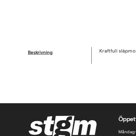
Kraftfull släpm
Beskrivning
Öppett
Måndag