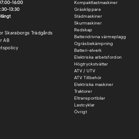
07:00-16:00
Kompaktlastmaskiner
2:30-13:30
Gräsklippare
Stängt
Städmaskiner
Skurmaskiner
Redskap
kor Skaraborgs Trädgårds
Batteridrivna värmeplagg
r AB
Ogräsbekämpning
etspolicy
Batteri-elverk
Elektriska arbetsfordon
Högtryckstvättar
ATV / UTV
ATV Tillbehör
Elektriska maskiner
Traktorer
Eltransportbilar
Lastcyklar
Övr
igt