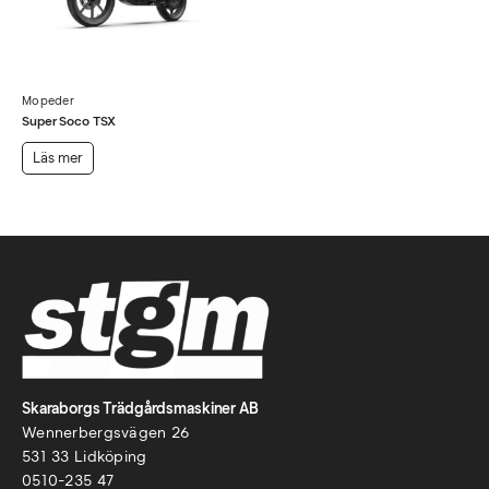
Mopeder
Super Soco TSX
Läs mer
Skaraborgs Trädgårdsmaskiner AB
Wennerbergsvägen 26
531 33 Lidköping
0510-235 47