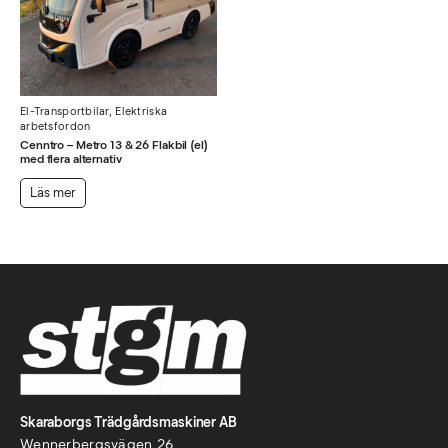
El-Transportbilar
,
Elektriska
arbetsfordon
Cenntro – Metro 13 & 26 Flakbil (el)
med flera alternativ
Läs mer
Skaraborgs Trädgårdsmaskiner AB
Wennerbergsvägen 26