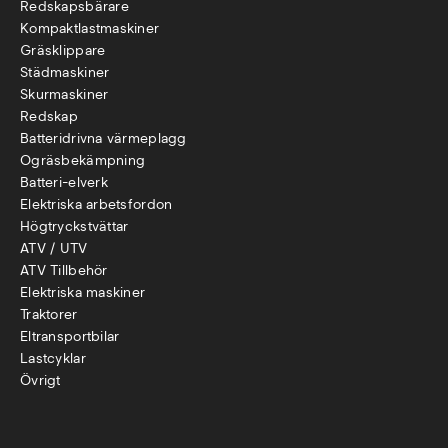
Redskapsbärare
Kompaktlastmaskiner
Gräsklippare
Städmaskiner
Skurmaskiner
Redskap
Batteridrivna värmeplagg
Ogräsbekämpning
Batteri-elverk
Elektriska arbetsfordon
Högtryckstvättar
ATV / UTV
ATV Tillbehör
Elektriska maskiner
Traktorer
Eltransportbilar
Lastcyklar
Övr
igt