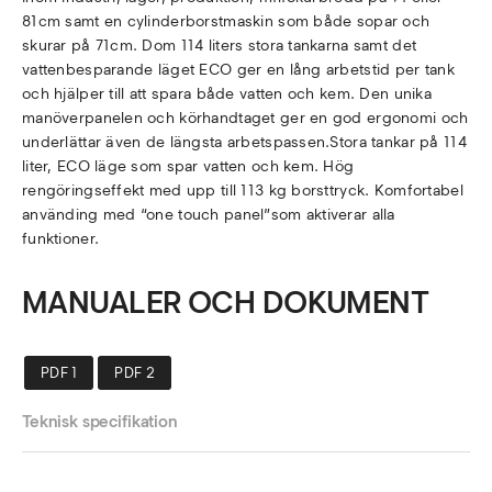
81cm samt en cylinderborstmaskin som både sopar och
skurar på 71cm. Dom 114 liters stora tankarna samt det
vattenbesparande läget ECO ger en lång arbetstid per tank
och hjälper till att spara både vatten och kem. Den unika
manöverpanelen och körhandtaget ger en god ergonomi och
underlättar även de längsta arbetspassen.Stora tankar på 114
liter, ECO läge som spar vatten och kem. Hög
rengöringseffekt med upp till 113 kg borsttryck. Komfortabel
använding med “one touch panel”som aktiverar alla
funktioner.
MANUALER OCH DOKUMENT
PDF 1
PDF 2
Teknisk specifikation