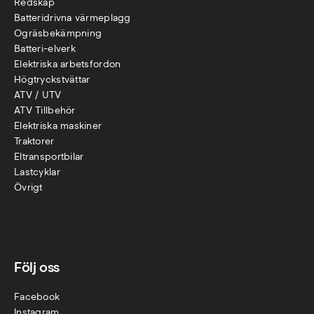
Redskap
Batteridrivna värmeplagg
Ogräsbekämpning
Batteri-elverk
Elektriska arbetsfordon
Högtryckstvättar
ATV / UTV
ATV Tillbehör
Elektriska maskiner
Traktorer
Eltransportbilar
Lastcyklar
Övr
igt
Följ oss
Facebook
Instagram