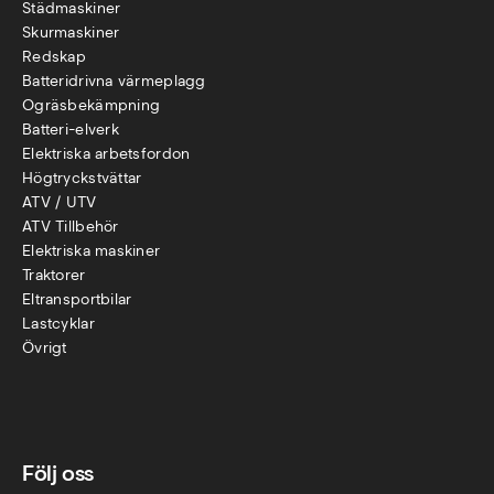
Städmaskiner
Skurmaskiner
Redskap
Batteridrivna värmeplagg
Ogräsbekämpning
Batteri-elverk
Elektriska arbetsfordon
Högtryckstvättar
ATV / UTV
ATV Tillbehör
Elektriska maskiner
Traktorer
Eltransportbilar
Lastcyklar
Övr
igt
Följ oss