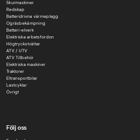
Skurmaskiner
Redskap
Batteridrivna värmeplagg
Ogräsbekämpning
Batteri-elverk
Elektriska arbetsfordon
Högtryckstvättar
ATV / UTV
ATV Tillbehör
Elektriska maskiner
Traktorer
Eltransportbilar
Lastcyklar
Övr
igt
Följ oss